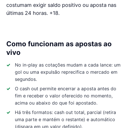
costumam exigir saldo positivo ou aposta nas
últimas 24 horas. +18.
Como funcionam as apostas ao
vivo
No in-play as cotações mudam a cada lance: um
gol ou uma expulsão reprecifica o mercado em
segundos.
O cash out permite encerrar a aposta antes do
fim e receber o valor oferecido no momento,
acima ou abaixo do que foi apostado.
Há três formatos: cash out total, parcial (retira
uma parte e mantém o restante) e automático
(dispara em um valor definido).