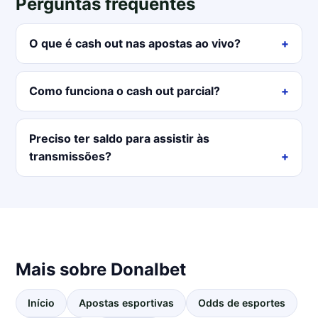
Perguntas frequentes
O que é cash out nas apostas ao vivo?
Como funciona o cash out parcial?
Preciso ter saldo para assistir às
transmissões?
Mais sobre Donalbet
Início
Apostas esportivas
Odds de esportes