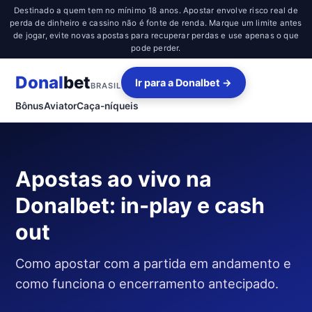
Destinado a quem tem no mínimo 18 anos. Apostar envolve risco real de
perda de dinheiro e cassino não é fonte de renda. Marque um limite antes
de jogar, evite novas apostas para recuperar perdas e use apenas o que
pode perder.
Donal
bet
Ir para a Donalbet →
BRASIL
Bônus
Aviator
Caça-níqueis
Apostas ao vivo na
Donalbet: in-play e cash
out
Como apostar com a partida em andamento e
como funciona o encerramento antecipado.