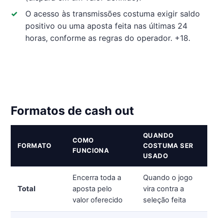
O acesso às transmissões costuma exigir saldo
positivo ou uma aposta feita nas últimas 24
horas, conforme as regras do operador. +18.
Formatos de cash out
QUANDO
COMO
FORMATO
COSTUMA SER
FUNCIONA
USADO
Encerra toda a
Quando o jogo
Total
aposta pelo
vira contra a
valor oferecido
seleção feita